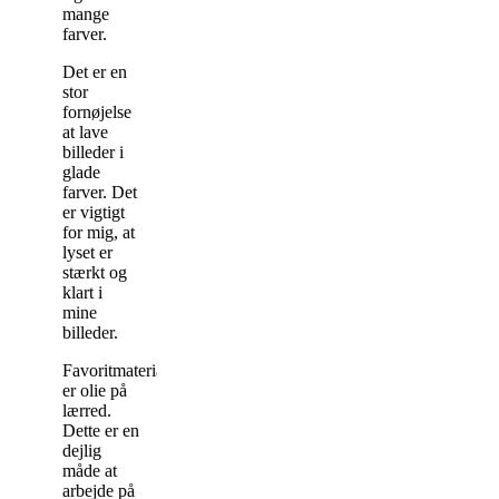
mange
farver.
Det er en
stor
fornøjelse
at lave
billeder i
glade
farver. Det
er vigtigt
for mig, at
lyset er
stærkt og
klart i
mine
billeder.
Favoritmaterialerne
er olie på
lærred.
Dette er en
dejlig
måde at
arbejde på