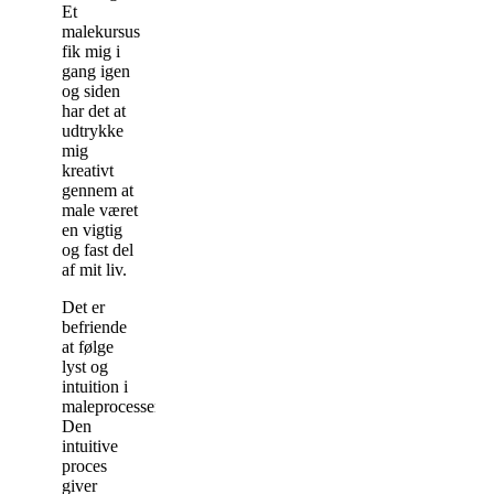
Et
malekursus
fik mig i
gang igen
og siden
har det at
udtrykke
mig
kreativt
gennem at
male været
en vigtig
og fast del
af mit liv.
D
et er
befriende
at følge
lyst og
intuition i
maleprocessen.
Den
intuitive
proces
giver