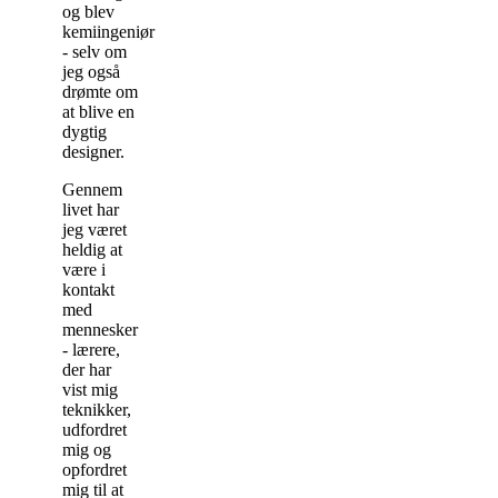
og blev
kemiingeniør
- selv om
jeg også
drømte om
at blive en
dygtig
designer.
Gennem
livet har
jeg
været
heldig at
være i
kontakt
med
mennesker
- lærere,
der har
vist mig
teknikker,
udfordret
mig og
opfordret
mig til at