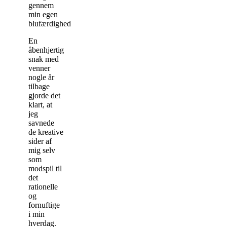
gennem
min egen
blufærdighed.
En
åbenhjertig
snak med
venner
nogle år
tilbage
gjorde det
klart, at
jeg
savnede
de kreative
sider af
mig selv
som
modspil til
det
rationelle
og
fornuftige
i min
hverdag.