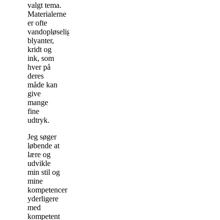
valgt tema.
Materialerne
er ofte
vandopløselige
blyanter,
kridt og
ink, som
hver på
deres
måde kan
give
mange
fine
udtryk.
J
eg søger
løbende at
lære og
udvikle
min stil og
mine
kompetencer
yderligere
med
kompetent