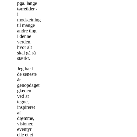
pga. lange
tørretider -
i
modsætning
til mange
andre ting
i denne
verden,
hvor alt
skal gå så
stærkt.
Jeg har i
de seneste
år
genopdaget
glæden
ved at
tegne,
inspireret
af
drømme,
visioner,
eventyr
elle et et