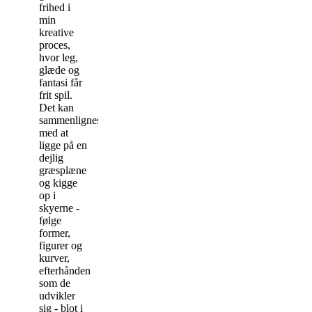
frihed i
min
kreative
proces,
hvor leg,
glæde og
fantasi får
frit spil.
Det kan
sammenlignes
med at
ligge på en
dejlig
græsplæne
og kigge
op i
skyerne -
følge
former,
figurer og
kurver,
efterhånden
som de
udvikler
sig - blot i